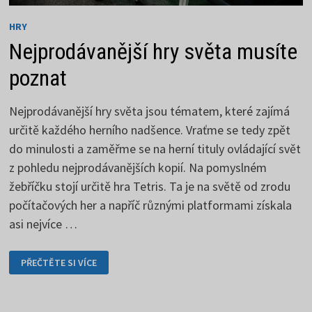
HRY
Nejprodávanější hry světa musíte
poznat
Nejprodávanější hry světa jsou tématem, které zajímá
určitě každého herního nadšence. Vraťme se tedy zpět
do minulosti a zaměřme se na herní tituly ovládající svět
z pohledu nejprodávanějších kopií. Na pomyslném
žebříčku stojí určitě hra Tetris. Ta je na světě od zrodu
počítačových her a napříč různými platformami získala
asi nejvíce …
NEJPRODÁVANĚJŠÍ
PŘEČTĚTE SI VÍCE
HRY
SVĚTA
MUSÍTE
POZNAT