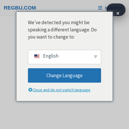
Přeskočit
REGBU.COM
NABÍDKA
na
×
obsah
We've detected you might be
speaking a different language. Do
you want to change to:
English
Change Language
Close and do not switch language