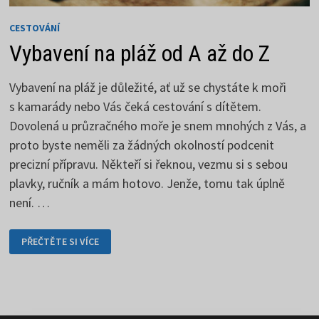
CESTOVÁNÍ
Vybavení na pláž od A až do Z
Vybavení na pláž je důležité, ať už se chystáte k moři
s kamarády nebo Vás čeká cestování s dítětem.
Dovolená u průzračného moře je snem mnohých z Vás, a
proto byste neměli za žádných okolností podcenit
precizní přípravu. Někteří si řeknou, vezmu si s sebou
plavky, ručník a mám hotovo. Jenže, tomu tak úplně
není. …
VYBAVENÍ
PŘEČTĚTE SI VÍCE
NA
PLÁŽ
OD
A
AŽ
DO
Z