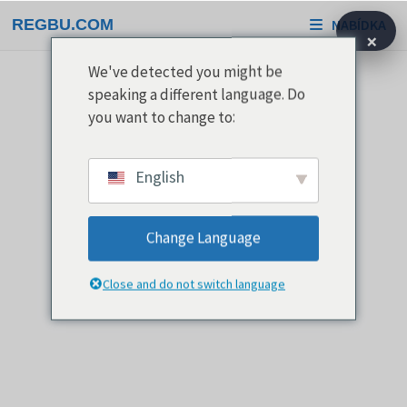
Přeskočit
REGBU.COM
NABÍDKA
na
×
obsah
We've detected you might be
speaking a different language. Do
you want to change to:
English
Change Language
Close and do not switch language