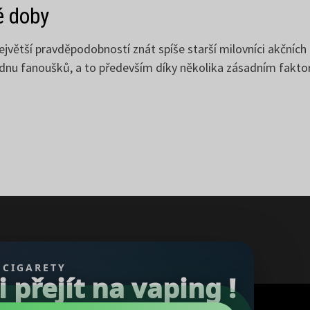
é doby
ětší pravděpodobností znát spíše starší milovníci akčních he
kladnu fanoušků, a to především díky několika zásadním fakt
 CIGARETY
přejít na vaping !