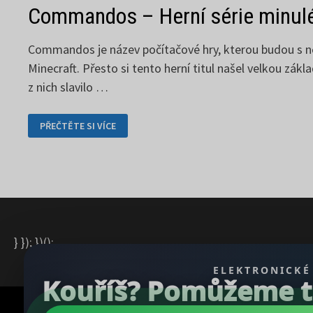
Commandos – Herní série minul
Commandos je název počítačové hry, kterou budou s nejv
Minecraft. Přesto si tento herní titul našel velkou zá
z nich slavilo …
COMMANDOS
PŘEČTĚTE SI VÍCE
–
HERNÍ
SÉRIE
MINULÉ
DOBY
} }); })();
ELEKTRONICKÉ
Kouříš? Pomůžeme ti 
Copyright © 2026
REGBU.COM
.