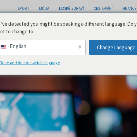
SPORT
MÓDA
LIDSKÉ ZDRAVÍ
CESTOVÁNÍ
FINANCE
've detected you might be speaking a different language. Do 
nt to change to:
English
Change Language
Close and do not switch language