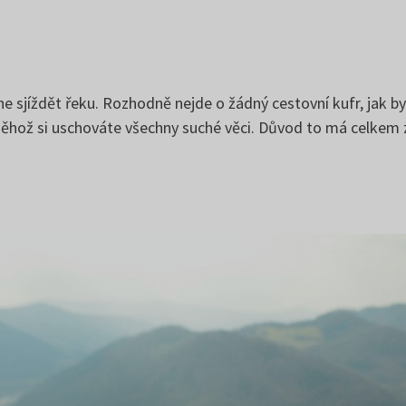
e sjíždět řeku. Rozhodně nejde o žádný cestovní kufr, jak by
ěhož si uschováte všechny suché věci. Důvod to má celkem 