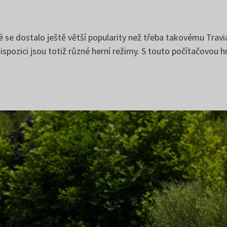
é se dostalo ještě větší popularity než třeba takovému Travi
ispozici jsou totiž různé herní režimy. S touto počítačovou h