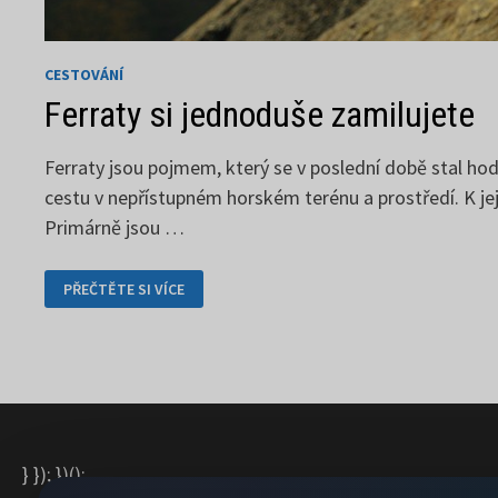
CESTOVÁNÍ
Ferraty si jednoduše zamilujete
Ferraty jsou pojmem, který se v poslední době stal hod
cestu v nepřístupném horském terénu a prostředí. K jejím
Primárně jsou …
FERRATY
PŘEČTĚTE SI VÍCE
SI
JEDNODUŠE
ZAMILUJETE
} }); })();