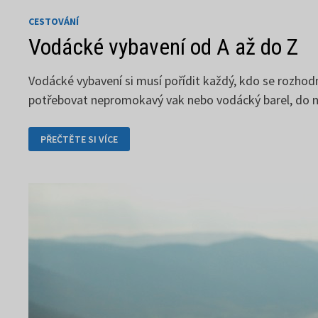
CESTOVÁNÍ
Vodácké vybavení od A až do Z
Vodácké vybavení si musí pořídit každý, kdo se rozhodn
potřebovat nepromokavý vak nebo vodácký barel, do n
VODÁCKÉ
PŘEČTĚTE SI VÍCE
VYBAVENÍ
OD
A
AŽ
DO
Z