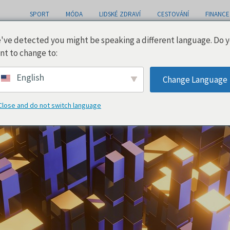
SPORT
MÓDA
LIDSKÉ ZDRAVÍ
CESTOVÁNÍ
FINANCE
've detected you might be speaking a different language. Do 
nt to change to:
English
Change Language
Close and do not switch language