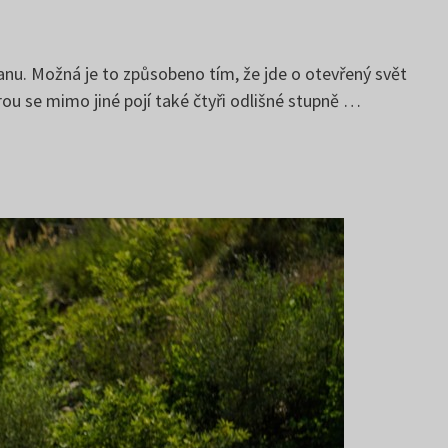
anu. Možná je to způsobeno tím, že jde o otevřený svět
rou se mimo jiné pojí také čtyři odlišné stupně …