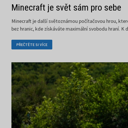
Minecraft je svět sám pro sebe
Minecraft je další světoznámou počítačovou hrou, kter
bez hranic, kde získáváte maximální svobodu hraní. K d
MINECRAFT
PŘEČTĚTE SI VÍCE
JE
SVĚT
SÁM
PRO
SEBE