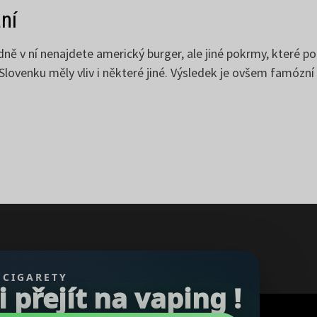
ní
ně v ní nenajdete americký burger, ale jiné pokrmy, které p
Slovenku měly vliv i některé jiné. Výsledek je ovšem famózní 
 CIGARETY
přejít na vaping !