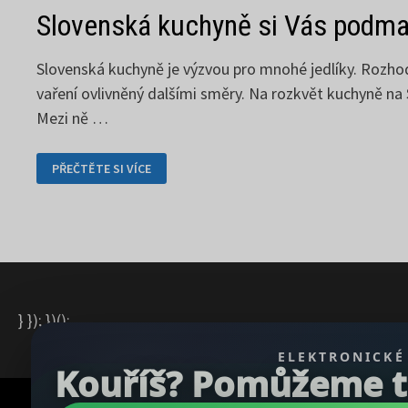
Slovenská kuchyně si Vás podma
Slovenská kuchyně je výzvou pro mnohé jedlíky. Rozhod
vaření ovlivněný dalšími směry. Na rozkvět kuchyně na 
Mezi ně …
SLOVENSKÁ
PŘEČTĚTE SI VÍCE
KUCHYNĚ
SI
VÁS
PODMANÍ
} }); })();
ELEKTRONICKÉ
Kouříš? Pomůžeme ti 
Copyright © 2026
REGBU.COM
.