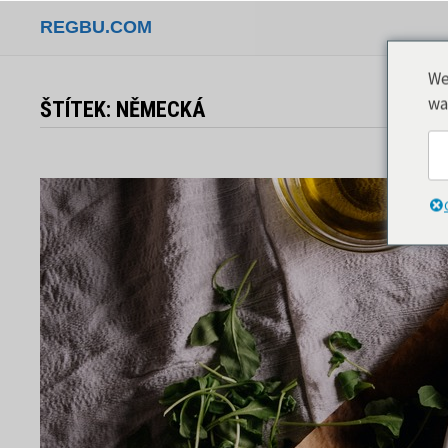
Přeskočit
REGBU.COM
na
obsah
We
wa
ŠTÍTEK:
NĚMECKÁ