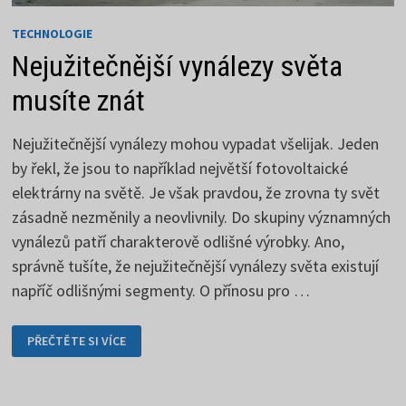
TECHNOLOGIE
Nejužitečnější vynálezy světa
musíte znát
Nejužitečnější vynálezy mohou vypadat všelijak. Jeden
by řekl, že jsou to například největší fotovoltaické
elektrárny na světě. Je však pravdou, že zrovna ty svět
zásadně nezměnily a neovlivnily. Do skupiny významných
vynálezů patří charakterově odlišné výrobky. Ano,
správně tušíte, že nejužitečnější vynálezy světa existují
napříč odlišnými segmenty. O přínosu pro …
NEJUŽITEČNĚJŠÍ
PŘEČTĚTE SI VÍCE
VYNÁLEZY
SVĚTA
MUSÍTE
ZNÁT