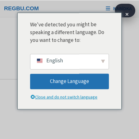
Přeskočit
REGBU.COM
NABÍDKA
na
×
obsah
We've detected you might be
speaking a different language. Do
you want to change to:
English
Change Language
Close and do not switch language