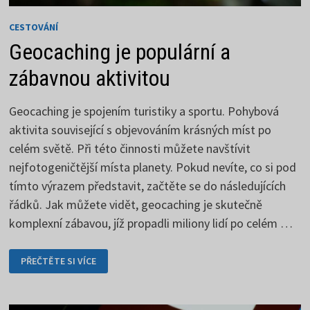
CESTOVÁNÍ
Geocaching je populární a
zábavnou aktivitou
Geocaching je spojením turistiky a sportu. Pohybová
aktivita související s objevováním krásných míst po
celém světě. Při této činnosti můžete navštívit
nejfotogeničtější místa planety. Pokud nevíte, co si pod
tímto výrazem představit, začtěte se do následujících
řádků. Jak můžete vidět, geocaching je skutečně
komplexní zábavou, jíž propadli miliony lidí po celém …
GEOCACHING
PŘEČTĚTE SI VÍCE
JE
POPULÁRNÍ
A
ZÁBAVNOU
AKTIVITOU