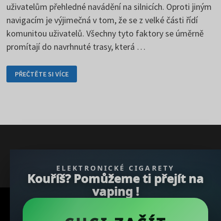
uživatelům přehledné navádění na silnicích. Oproti jiným
navigacím je výjimečná v tom, že se z velké části řídí
komunitou uživatelů. Všechny tyto faktory se úměrně
promítají do navrhnuté trasy, která …
WAZE
PŘEČTĚTE SI VÍCE
VÁS
DOVEDE
TAM,
KAM
POTŘEBUJETE
} }); })();
ELEKTRONICKÉ CIGARETY
Kouříš? Pomůžeme ti přejít na
vaping !
Copyright © 2026
REGBU.COM
.