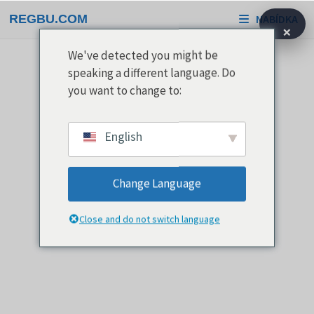
Přeskočit
REGBU.COM
NABÍDKA
na
×
obsah
We've detected you might be
speaking a different language. Do
you want to change to:
English
Change Language
Close and do not switch language