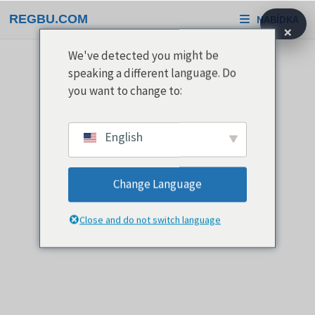
Přeskočit
REGBU.COM
NABÍDKA
na
×
obsah
We've detected you might be
speaking a different language. Do
you want to change to:
English
Change Language
Close and do not switch language