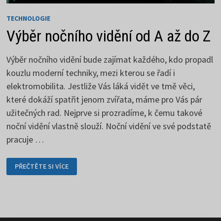
TECHNOLOGIE
Výběr nočního vidění od A až do Z
Výběr nočního vidění bude zajímat každého, kdo propadl
kouzlu moderní techniky, mezi kterou se řadí i
elektromobilita. Jestliže Vás láká vidět ve tmě věci,
které dokáží spatřit jenom zvířata, máme pro Vás pár
užitečných rad. Nejprve si prozradíme, k čemu takové
noční vidění vlastně slouží. Noční vidění ve své podstatě
pracuje …
VÝBĚR
PŘEČTĚTE SI VÍCE
NOČNÍHO
VIDĚNÍ
OD
A
AŽ
DO
Z