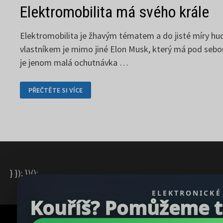
Elektromobilita má svého krále
Elektromobilita je žhavým tématem a do jisté míry h
vlastníkem je mimo jiné Elon Musk, který má pod seb
je jenom malá ochutnávka …
ELEKTROMOBILITA
PŘEČTĚTE SI VÍCE
MÁ
SVÉHO
KRÁLE
} }); })();
ELEKTRONICKÉ
Kouříš? Pomůžeme ti 
Copyright © 2026
REGBU.COM
.