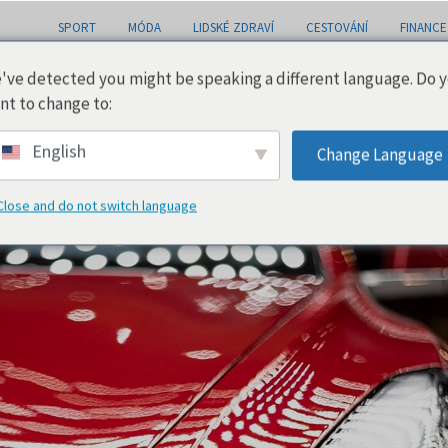
SPORT
MÓDA
LIDSKÉ ZDRAVÍ
CESTOVÁNÍ
FINANCE
've detected you might be speaking a different language. Do 
nt to change to:
English
Change Language
Close and do not switch language