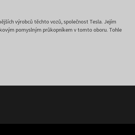
jších výrobců těchto vozů, společnost Tesla. Jejím
a takovým pomyslným průkopníkem v tomto oboru. Tohle