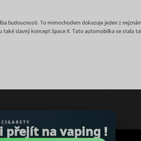
udba budoucnosti. To mimochodem dokazuje jeden z nejznámě
ou také slavný koncept Space X. Tato automobilka se stal
 CIGARETY
přejít na vaping !