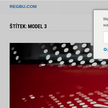
Přeskočit
REGBU.COM
na
obsah
We
wa
ŠTÍTEK:
MODEL 3