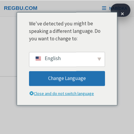
Přeskočit
REGBU.COM
NABÍDKA
na
×
obsah
We've detected you might be
speaking a different language. Do
you want to change to:
English
Change Language
Close and do not switch language