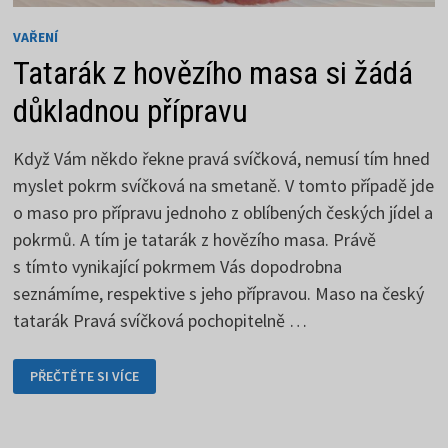
VAŘENÍ
Tatarák z hovězího masa si žádá
důkladnou přípravu
Když Vám někdo řekne pravá svíčková, nemusí tím hned
myslet pokrm svíčková na smetaně. V tomto případě jde
o maso pro přípravu jednoho z oblíbených českých jídel a
pokrmů. A tím je tatarák z hovězího masa. Právě
s tímto vynikající pokrmem Vás dopodrobna
seznámíme, respektive s jeho přípravou. Maso na český
tatarák Pravá svíčková pochopitelně …
TATARÁK
PŘEČTĚTE SI VÍCE
Z
HOVĚZÍHO
MASA
SI
ŽÁDÁ