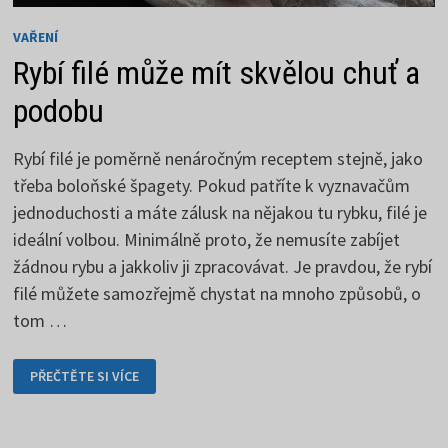
VAŘENÍ
Rybí filé může mít skvělou chuť a
podobu
Rybí filé je poměrně nenáročným receptem stejně, jako
třeba boloňské špagety. Pokud patříte k vyznavačům
jednoduchosti a máte zálusk na nějakou tu rybku, filé je
ideální volbou. Minimálně proto, že nemusíte zabíjet
žádnou rybu a jakkoliv ji zpracovávat. Je pravdou, že rybí
filé můžete samozřejmě chystat na mnoho způsobů, o
tom …
RYBÍ
PŘEČTĚTE SI VÍCE
FILÉ
MŮŽE
MÍT
SKVĚLOU
CHUŤ