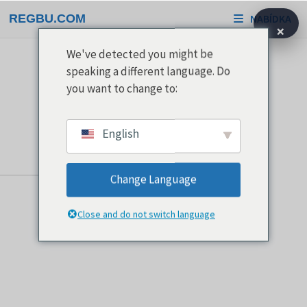
Přeskočit
REGBU.COM
NABÍDKA
na
×
obsah
We've detected you might be
speaking a different language. Do
you want to change to:
English
Change Language
Close and do not switch language