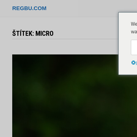
Přeskočit
REGBU.COM
na
obsah
We
wa
ŠTÍTEK:
MICRO