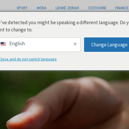
SPORT
MÓDA
LIDSKÉ ZDRAVÍ
CESTOVÁNÍ
FINANCE
've detected you might be speaking a different language. Do 
nt to change to:
English
Change Language
Close and do not switch language