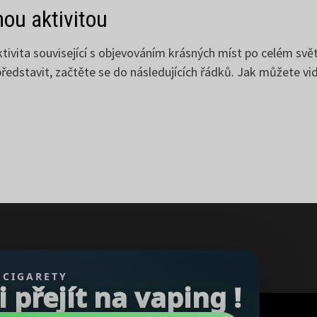
ou aktivitou
tivita související s objevováním krásných míst po celém svět
ředstavit, začtěte se do následujících řádků. Jak můžete vi
 CIGARETY
přejít na vaping !