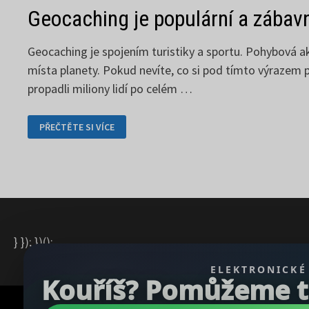
Geocaching je populární a zábavn
Geocaching je spojením turistiky a sportu. Pohybová ak
místa planety. Pokud nevíte, co si pod tímto výrazem p
propadli miliony lidí po celém …
GEOCACHING
PŘEČTĚTE SI VÍCE
JE
POPULÁRNÍ
A
ZÁBAVNOU
AKTIVITOU
} }); })();
ELEKTRONICKÉ
Kouříš? Pomůžeme ti 
Copyright © 2026
REGBU.COM
.