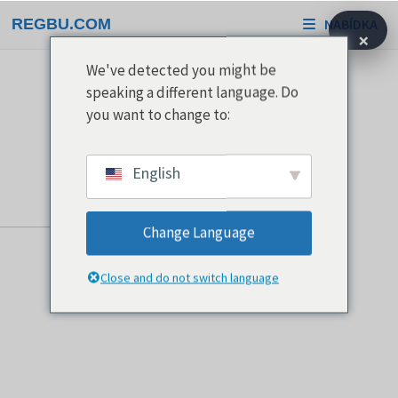
Přeskočit
REGBU.COM
NABÍDKA
na
×
obsah
We've detected you might be
speaking a different language. Do
you want to change to:
English
Change Language
Close and do not switch language