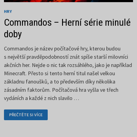
HRY
Commandos – Herní série minulé
doby
Commandos je název počítačové hry, kterou budou
s největší pravděpodobností znát spíše starší milovníci
akčních her. Nejde o nic tak rozsáhlého, jako je například
Minecraft. Přesto si tento herní titul našel velkou
základnu fanoušků, a to především díky několika
zásadním faktorům. Počítačová hra vyšla ve třech
vydáních a každé z nich slavilo …
COMMANDOS
PŘEČTĚTE SI VÍCE
–
HERNÍ
SÉRIE
MINULÉ
DOBY