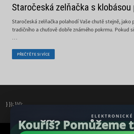
Staročeská zelňačka s klobásou 
Staročeská zelňačka polahodí Vaše chutě stejně, jako
tradičního a chuťově dobře známého pokrmu. Pokud si m
…
STAROČESKÁ
PŘEČTĚTE SI VÍCE
ZELŇAČKA
S
KLOBÁSOU
PŘIJDE
VHOD
} }); })();
ELEKTRONICKÉ
Kouříš? Pomůžeme ti 
Copyright © 2026
REGBU.COM
.