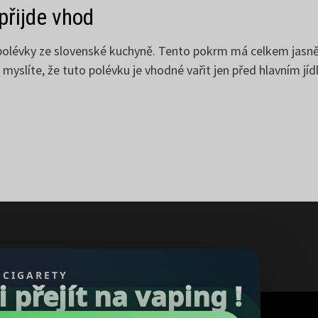
přijde vhod
 polévky ze slovenské kuchyně. Tento pokrm má celkem jasně
yslíte, že tuto polévku je vhodné vařit jen před hlavním jí
 CIGARETY
přejít na vaping !