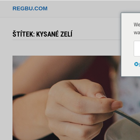
Přeskočit
REGBU.COM
na
obsah
We
wa
ŠTÍTEK:
KYSANÉ ZELÍ