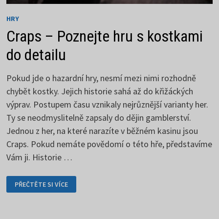
HRY
Craps – Poznejte hru s kostkami
do detailu
Pokud jde o hazardní hry, nesmí mezi nimi rozhodně
chybět kostky. Jejich historie sahá až do křižáckých
výprav. Postupem času vznikaly nejrůznější varianty her.
Ty se neodmyslitelně zapsaly do dějin gamblerství.
Jednou z her, na které narazíte v běžném kasinu jsou
Craps. Pokud nemáte povědomí o této hře, představíme
Vám ji. Historie …
CRAPS
PŘEČTĚTE SI VÍCE
–
POZNEJTE
HRU
S
KOSTKAMI