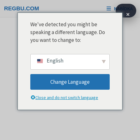
Přeskočit
REGBU.COM
NABÍDKA
na
×
obsah
We've detected you might be
speaking a different language. Do
you want to change to:
English
Change Language
Close and do not switch language