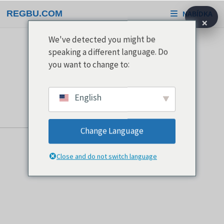
Přeskočit
REGBU.COM
NABÍDKA
na
×
obsah
We've detected you might be
speaking a different language. Do
you want to change to:
English
Change Language
Close and do not switch language