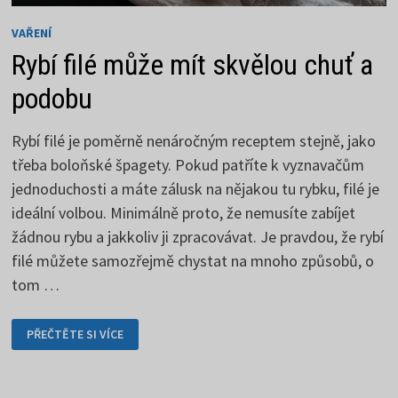
VAŘENÍ
Rybí filé může mít skvělou chuť a
podobu
Rybí filé je poměrně nenáročným receptem stejně, jako
třeba boloňské špagety. Pokud patříte k vyznavačům
jednoduchosti a máte zálusk na nějakou tu rybku, filé je
ideální volbou. Minimálně proto, že nemusíte zabíjet
žádnou rybu a jakkoliv ji zpracovávat. Je pravdou, že rybí
filé můžete samozřejmě chystat na mnoho způsobů, o
tom …
RYBÍ
PŘEČTĚTE SI VÍCE
FILÉ
MŮŽE
MÍT
SKVĚLOU
CHUŤ