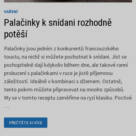
VAŘENÍ
Palačinky k snídani rozhodně
potěší
Palačinky jsou jedním z konkurentů francouzského
toustu, na nichž si můžete pochutnat k snídani. Jíst se
pochopitelně dají kdykoliv během dne, ale takové ranní
probuzení s palačinkami v ruce je jistě příjemnou
záležitostí. Ideálně v kombinaci s džemem. Ostatně,
tento pokrm můžete připravovat na mnoho způsobů.
My se v tomto receptu zaměříme na ryzí klasiku. Poctivé
…
PALAČINKY
PŘEČTĚTE SI VÍCE
K
SNÍDANI
ROZHODNĚ