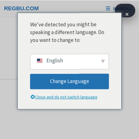
Přeskočit
REGBU.COM
NABÍDKA
na
×
obsah
We've detected you might be
speaking a different language. Do
you want to change to:
English
Change Language
Close and do not switch language