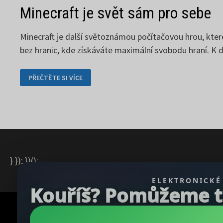
Minecraft je svět sám pro sebe
Minecraft je další světoznámou počítačovou hrou, kter
bez hranic, kde získáváte maximální svobodu hraní. K d
MINECRAFT
PŘEČTĚTE SI VÍCE
JE
SVĚT
SÁM
PRO
SEBE
} }); })();
ELEKTRONICKÉ
Kouříš? Pomůžeme ti 
Copyright © 2026
REGBU.COM
.