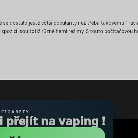
é se dostalo ještě větší popularity než třeba takovému Travi
ispozici jsou totiž různé herní režimy. S touto počítačovou h
 CIGARETY
přejít na vaping !