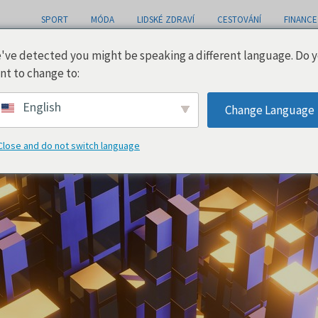
SPORT
MÓDA
LIDSKÉ ZDRAVÍ
CESTOVÁNÍ
FINANCE
've detected you might be speaking a different language. Do 
nt to change to:
English
Change Language
Close and do not switch language