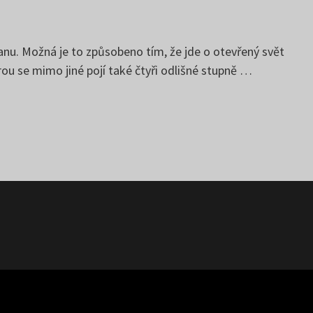
anu. Možná je to způsobeno tím, že jde o otevřený svět
rou se mimo jiné pojí také čtyři odlišné stupně …