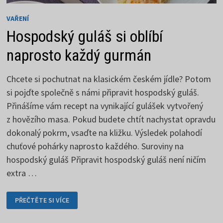
VAŘENÍ
Hospodský guláš si oblíbí
naprosto každý gurmán
Chcete si pochutnat na klasickém českém jídle? Potom
si pojďte společně s námi připravit hospodský guláš.
Přinášíme vám recept na vynikající gulášek vytvořený
z hovězího masa. Pokud budete chtít nachystat opravdu
dokonalý pokrm, vsaďte na kližku. Výsledek polahodí
chuťové pohárky naprosto každého. Suroviny na
hospodský guláš Připravit hospodský guláš není ničím
extra …
HOSPODSKÝ
PŘEČTĚTE SI VÍCE
GULÁŠ
SI
OBLÍBÍ