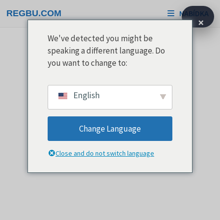
Přeskočit
REGBU.COM
NABÍDKA
na
×
obsah
We've detected you might be
speaking a different language. Do
you want to change to:
English
Change Language
Close and do not switch language