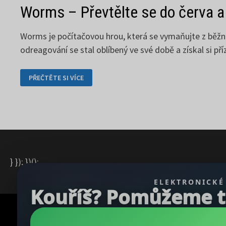
Worms – Převtělte se do červa a
Worms je počítačovou hrou, která se vymaňujte z běžného
odreagování se stal oblíbený ve své době a získal si pří
WORMS
PŘEČTĚTE SI VÍCE
–
PŘEVTĚLTE
SE
DO
ČERVA
A
BOJUJTE
} }); })();
ELEKTRONICKÉ
Kouříš? Pomůžeme ti 
Copyright © 2026
REGBU.COM
.