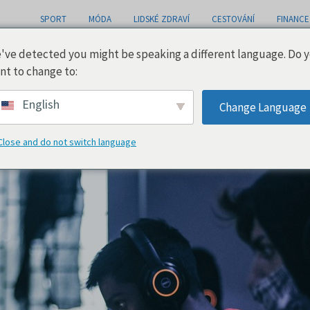
SPORT
MÓDA
LIDSKÉ ZDRAVÍ
CESTOVÁNÍ
FINANCE
've detected you might be speaking a different language. Do 
nt to change to:
English
Change Language
Close and do not switch language