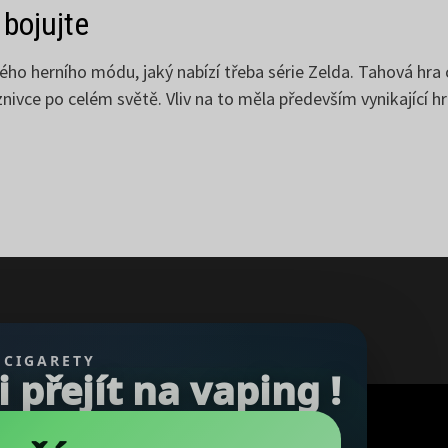
 bojujte
 herního módu, jaký nabízí třeba série Zelda. Tahová hra cíl
znivce po celém světě. Vliv na to měla především vynikající hr
 CIGARETY
přejít na vaping !