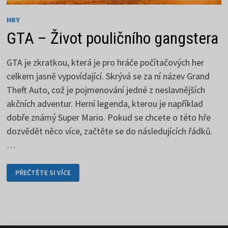
HRY
GTA – Život pouličního gangstera
GTA je zkratkou, která je pro hráče počítačových her
celkem jasně vypovídající. Skrývá se za ní název Grand
Theft Auto, což je pojmenování jedné z neslavnějších
akčních adventur. Herní legenda, kterou je například
dobře známý Super Mario. Pokud se chcete o této hře
dozvědět něco více, začtěte se do následujících řádků.
…
GTA
PŘEČTĚTE SI VÍCE
–
ŽIVOT
POULIČNÍHO
GANGSTERA