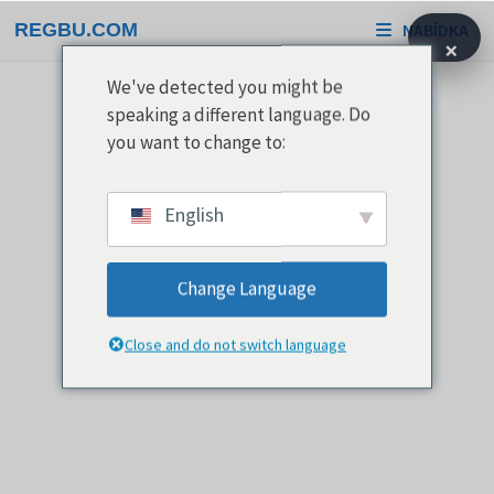
Přeskočit
REGBU.COM
NABÍDKA
na
×
obsah
We've detected you might be
speaking a different language. Do
you want to change to:
English
Change Language
Close and do not switch language