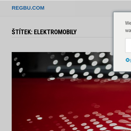
Přeskočit
REGBU.COM
na
obsah
We
wa
ŠTÍTEK:
ELEKTROMOBILY