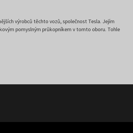
jších výrobců těchto vozů, společnost Tesla. Jejím
a takovým pomyslným průkopníkem v tomto oboru. Tohle