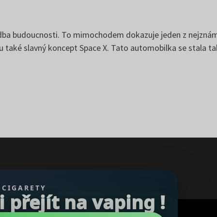
udba budoucnosti. To mimochodem dokazuje jeden z nejznámě
ou také slavný koncept Space X. Tato automobilka se stal
 CIGARETY
přejít na vaping !