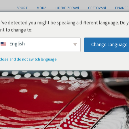
SPORT
MÓDA
LIDSKÉ ZDRAVÍ
CESTOVÁNÍ
FINANCE
've detected you might be speaking a different language. Do 
nt to change to:
English
Change Language
Close and do not switch language