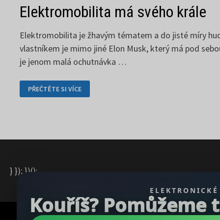
Elektromobilita má svého krále
Elektromobilita je žhavým tématem a do jisté míry h
vlastníkem je mimo jiné Elon Musk, který má pod seb
je jenom malá ochutnávka …
ELEKTROMOBILITA
PŘEČTĚTE SI VÍCE
MÁ
SVÉHO
KRÁLE
} }); })();
ELEKTRONICKÉ
Kouříš? Pomůžeme ti 
Copyright © 2026
REGBU.COM
.