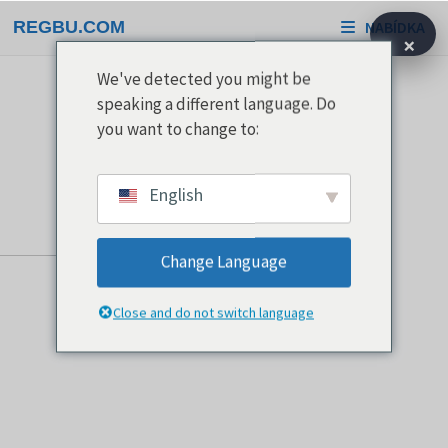
Přeskočit
REGBU.COM
NABÍDKA
na
×
obsah
We've detected you might be
speaking a different language. Do
you want to change to:
English
Change Language
Close and do not switch language