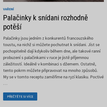
VAŘENÍ
Palačinky k snídani rozhodně
potěší
Palačinky jsou jedním z konkurentů francouzského
toustu, na nichž si můžete pochutnat k snídani. Jíst se
pochopitelně dají kdykoliv během dne, ale takové ranní
probuzení s palačinkami v ruce je jistě příjemnou
záležitostí. Ideálně v kombinaci s džemem. Ostatně,
tento pokrm můžete připravovat na mnoho způsobů.
My se v tomto receptu zaměříme na ryzí klasiku. Poctivé
…
PALAČINKY
PŘEČTĚTE SI VÍCE
K
SNÍDANI
ROZHODNĚ