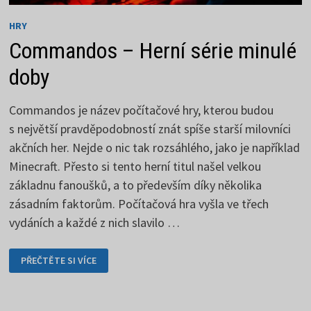
HRY
Commandos – Herní série minulé
doby
Commandos je název počítačové hry, kterou budou
s největší pravděpodobností znát spíše starší milovníci
akčních her. Nejde o nic tak rozsáhlého, jako je například
Minecraft. Přesto si tento herní titul našel velkou
základnu fanoušků, a to především díky několika
zásadním faktorům. Počítačová hra vyšla ve třech
vydáních a každé z nich slavilo …
COMMANDOS
PŘEČTĚTE SI VÍCE
–
HERNÍ
SÉRIE
MINULÉ
DOBY