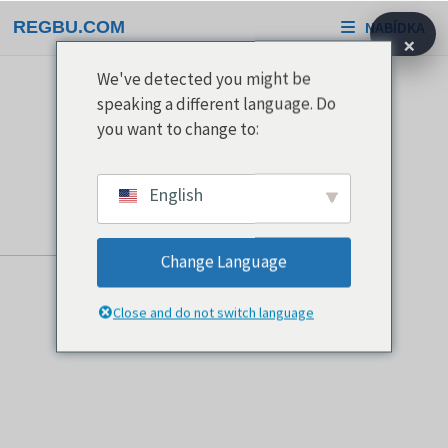
Přeskočit
REGBU.COM
NABÍDKA
na
×
obsah
We've detected you might be
speaking a different language. Do
you want to change to:
English
Change Language
Close and do not switch language