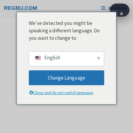
Přeskočit
REGBU.COM
NABÍDKA
na
×
obsah
We've detected you might be
speaking a different language. Do
you want to change to:
English
Change Language
Close and do not switch language