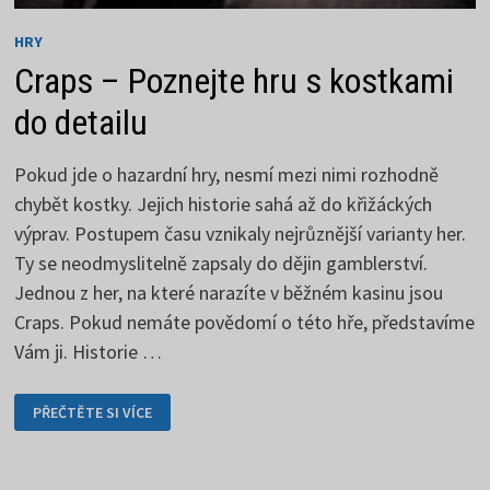
HRY
Craps – Poznejte hru s kostkami
do detailu
Pokud jde o hazardní hry, nesmí mezi nimi rozhodně
chybět kostky. Jejich historie sahá až do křižáckých
výprav. Postupem času vznikaly nejrůznější varianty her.
Ty se neodmyslitelně zapsaly do dějin gamblerství.
Jednou z her, na které narazíte v běžném kasinu jsou
Craps. Pokud nemáte povědomí o této hře, představíme
Vám ji. Historie …
CRAPS
PŘEČTĚTE SI VÍCE
–
POZNEJTE
HRU
S
KOSTKAMI