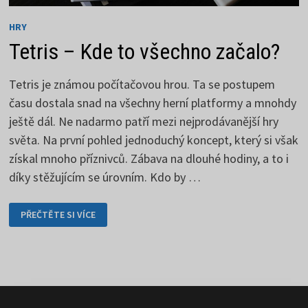
HRY
Tetris – Kde to všechno začalo?
Tetris je známou počítačovou hrou. Ta se postupem
času dostala snad na všechny herní platformy a mnohdy
ještě dál. Ne nadarmo patří mezi nejprodávanější hry
světa. Na první pohled jednoduchý koncept, který si však
získal mnoho příznivců. Zábava na dlouhé hodiny, a to i
díky stěžujícím se úrovním. Kdo by …
TETRIS
PŘEČTĚTE SI VÍCE
–
KDE
TO
VŠECHNO
ZAČALO?