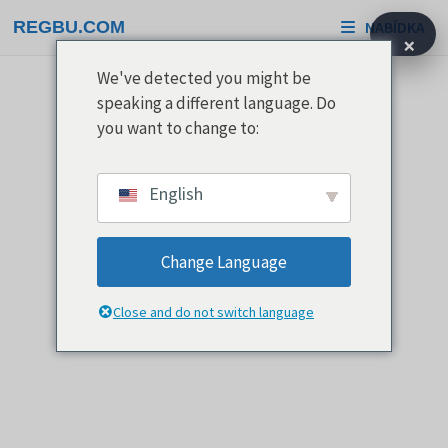
Přeskočit
REGBU.COM
NABÍDKA
na
×
obsah
We've detected you might be
speaking a different language. Do
you want to change to:
English
Change Language
Close and do not switch language