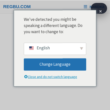
Přeskočit
REGBU.COM
NABÍDKA
na
×
obsah
We've detected you might be
speaking a different language. Do
you want to change to:
English
Change Language
Close and do not switch language