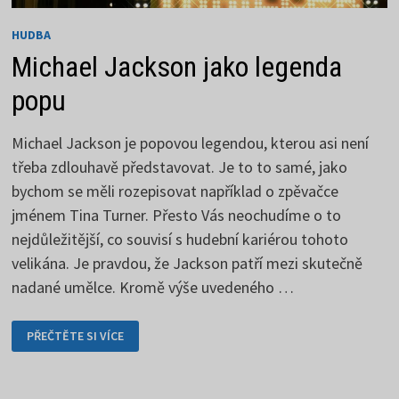
HUDBA
Michael Jackson jako legenda
popu
Michael Jackson je popovou legendou, kterou asi není
třeba zdlouhavě představovat. Je to to samé, jako
bychom se měli rozepisovat například o zpěvačce
jménem Tina Turner. Přesto Vás neochudíme o to
nejdůležitější, co souvisí s hudební kariérou tohoto
velikána. Je pravdou, že Jackson patří mezi skutečně
nadané umělce. Kromě výše uvedeného …
MICHAEL
PŘEČTĚTE SI VÍCE
JACKSON
JAKO
LEGENDA
POPU