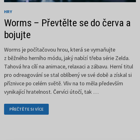
HRY
Worms – Převtělte se do červa a
bojujte
Worms je počítačovou hrou, která se vymaňujte
z běžného herního módu, jaký nabízí třeba série Zelda.
Tahová hra cílí na animace, relaxaci a zábavu. Herní titul
pro odreagování se stal oblíbený ve své době a získal si
příznivce po celém světě. Vliv na to měla především
vynikající hratelnost. Červíci útočí, tak …
WORMS
PŘEČTĚTE SI VÍCE
–
PŘEVTĚLTE
SE
DO
ČERVA
A
BOJUJTE