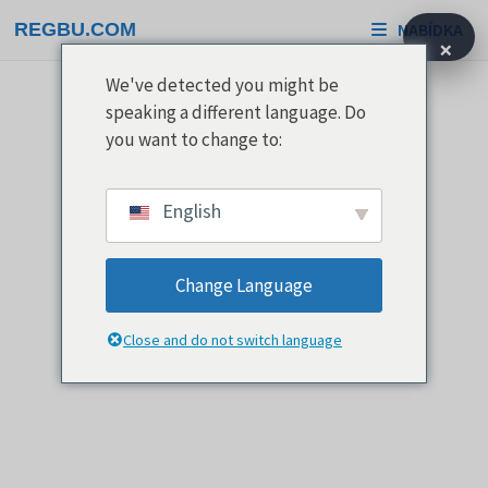
Přeskočit
REGBU.COM
NABÍDKA
na
×
obsah
We've detected you might be
speaking a different language. Do
you want to change to:
English
Change Language
Close and do not switch language