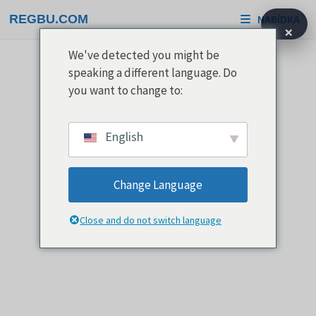
Přeskočit
REGBU.COM
NABÍDKA
na
×
obsah
We've detected you might be
speaking a different language. Do
you want to change to:
English
Change Language
Close and do not switch language