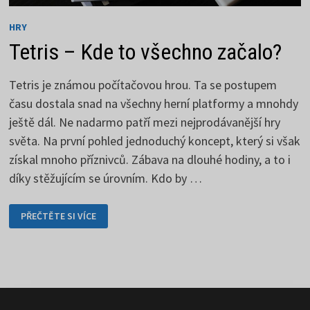
HRY
Tetris – Kde to všechno začalo?
Tetris je známou počítačovou hrou. Ta se postupem
času dostala snad na všechny herní platformy a mnohdy
ještě dál. Ne nadarmo patří mezi nejprodávanější hry
světa. Na první pohled jednoduchý koncept, který si však
získal mnoho příznivců. Zábava na dlouhé hodiny, a to i
díky stěžujícím se úrovním. Kdo by …
TETRIS
PŘEČTĚTE SI VÍCE
–
KDE
TO
VŠECHNO
ZAČALO?