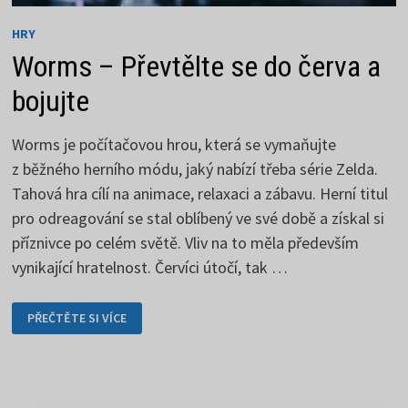
HRY
Worms – Převtělte se do červa a
bojujte
Worms je počítačovou hrou, která se vymaňujte
z běžného herního módu, jaký nabízí třeba série Zelda.
Tahová hra cílí na animace, relaxaci a zábavu. Herní titul
pro odreagování se stal oblíbený ve své době a získal si
příznivce po celém světě. Vliv na to měla především
vynikající hratelnost. Červíci útočí, tak …
WORMS
PŘEČTĚTE SI VÍCE
–
PŘEVTĚLTE
SE
DO
ČERVA
A
BOJUJTE