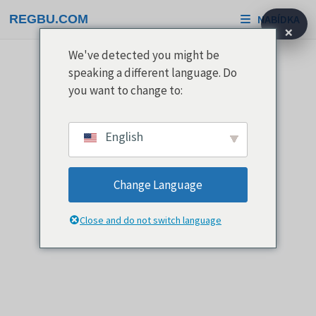
Přeskočit
REGBU.COM
NABÍDKA
na
×
obsah
We've detected you might be
speaking a different language. Do
you want to change to:
English
Change Language
Close and do not switch language