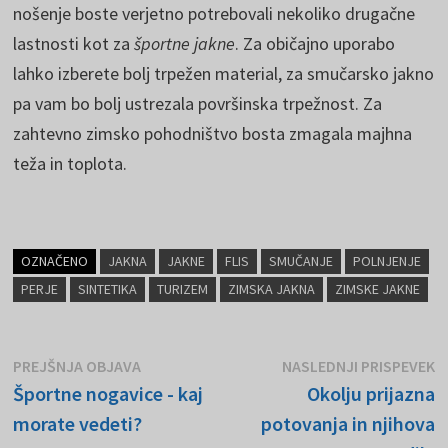
nošenje boste verjetno potrebovali nekoliko drugačne
lastnosti kot za
športne jakne
. Za običajno uporabo
lahko izberete bolj trpežen material, za smučarsko jakno
pa vam bo bolj ustrezala površinska trpežnost. Za
zahtevno zimsko pohodništvo bosta zmagala majhna
teža in toplota.
OZNAČENO
JAKNA
JAKNE
FLIS
SMUČANJE
POLNJENJE
PERJE
SINTETIKA
TURIZEM
ZIMSKA JAKNA
ZIMSKE JAKNE
Navigacija
Prejšnja
N
PREJŠNJA OBJAVA
NASLEDNJI PRISPEVEK
objava:
o
Športne nogavice - kaj
Okolju prijazna
prispevka
morate vedeti?
potovanja in njihova