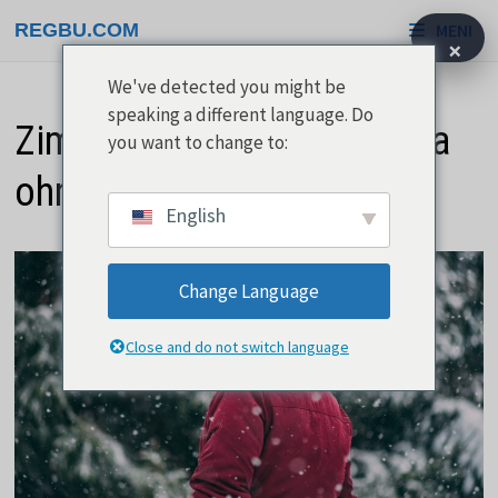
Preskoči
REGBU.COM
MENI
na
×
vsebino
We've detected you might be
speaking a different language. Do
Zimska bunda za gore mora
you want to change to:
ohranjati toploto
English
Change Language
Close and do not switch language