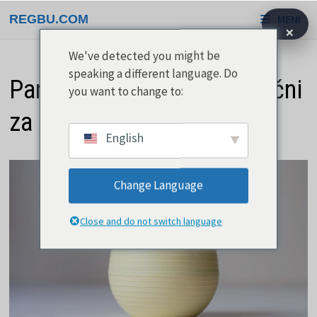
Preskoči
REGBU.COM
MENI
na
×
vsebino
We've detected you might be
speaking a different language. Do
Pametni sadilniki so privlačni
you want to change to:
za sodobne vrtnarje
English
Change Language
Close and do not switch language