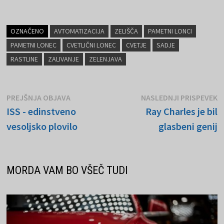
OZNAČENO
AVTOMATIZACIJA
ZELIŠČA
PAMETNI LONCI
PAMETNI LONEC
CVETLIČNI LONEC
CVETJE
SADJE
RASTLINE
ZALIVANJE
ZELENJAVA
Navigacija
Prejšnja
N
PREJŠNJA OBJAVA
NASLEDNJI PRISPEVEK
objava:
o
ISS - edinstveno
Ray Charles je bil
prispevka
vesoljsko plovilo
glasbeni genij
MORDA VAM BO VŠEČ TUDI