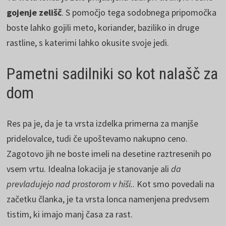
gojenje zelišč
. S pomočjo tega sodobnega pripomočka
boste lahko gojili meto, koriander, baziliko in druge
rastline, s katerimi lahko okusite svoje jedi.
Pametni sadilniki so kot nalašč za
dom
Res pa je, da je ta vrsta izdelka primerna za manjše
pridelovalce, tudi če upoštevamo nakupno ceno.
Zagotovo jih ne boste imeli na desetine raztresenih po
vsem vrtu. Idealna lokacija je stanovanje ali
da
prevladujejo nad prostorom v hiši.
. Kot smo povedali na
začetku članka, je ta vrsta lonca namenjena predvsem
tistim, ki imajo manj časa za rast.