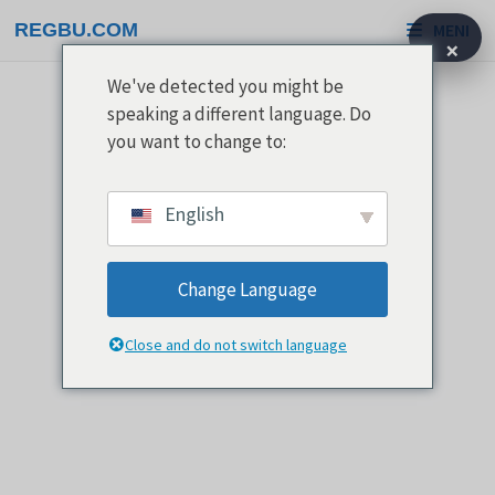
Preskoči
REGBU.COM
MENI
na
×
vsebino
We've detected you might be
speaking a different language. Do
you want to change to:
English
Change Language
Close and do not switch language