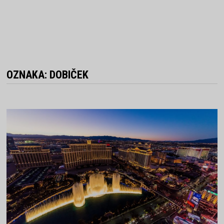
OZNAKA:
DOBIČEK