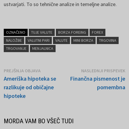
ustvarjati. To so tehnične analize in temeljne analize.
OZNAČENO
TUJE VALUTE
BORZA FOREING
FOREX
NALOŽBE
VALUTNI PARI
VALUTE
MINI BORZA
TRGOVINA
TRGOVANJE
MENJALNICA
Navigacija
Prejšnja
N
PREJŠNJA OBJAVA
NASLEDNJI PRISPEVEK
objava:
o
Ameriška hipoteka se
Finančna pismenost je
prispevka
razlikuje od običajne
pomembna
hipoteke
MORDA VAM BO VŠEČ TUDI