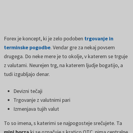
Forex je koncept, ki je zelo podoben
trgovanje in
terminske pogodbe
. Vendar gre za nekaj povsem
drugega. Do neke mere je to okolje, v katerem se trguje
z valutami. Neurejen trg, na katerem ljudje bogatijo, a
tudi izgubljajo denar.
Devizni tečaji
Trgovanje z valutnimi pari
Izmenjava tujih valut
To so imena, s katerimi se najpogosteje srečujete. Ta
mini borza
ki se označuje s kratico OTC, nima centralne