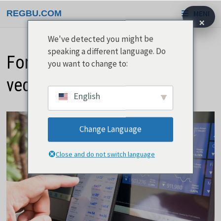
Preskoči
REGBU.COM
MENI
na
×
vsebino
We've detected you might be
speaking a different language. Do
Forex in vse, kar morate
you want to change to:
vedeti
English
Change Language
Close and do not switch language