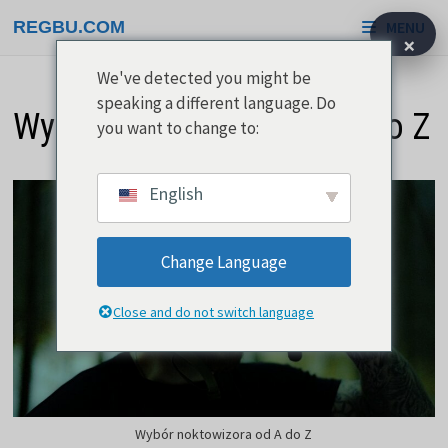
Przejdź
REGBU.COM
MENU
do
×
treści
We've detected you might be
speaking a different language. Do
Wybór noktowizora od A do Z
you want to change to:
English
Change Language
Close and do not switch language
Wybór noktowizora od A do Z