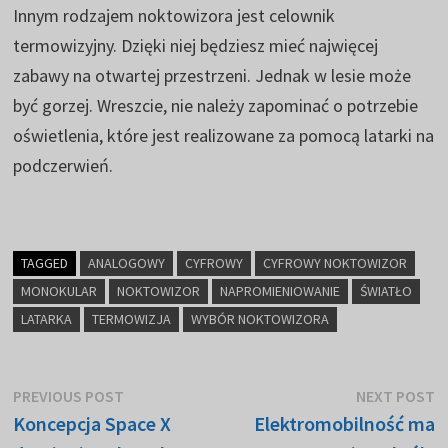
Innym rodzajem noktowizora jest celownik
termowizyjny. Dzięki niej będziesz mieć najwięcej
zabawy na otwartej przestrzeni. Jednak w lesie może
być gorzej. Wreszcie, nie należy zapominać o potrzebie
oświetlenia, które jest realizowane za pomocą latarki na
podczerwień.
TAGGED
ANALOGOWY
CYFROWY
CYFROWY NOKTOWIZOR
MONOKULAR
NOKTOWIZOR
NAPROMIENIOWANIE
ŚWIATŁO
LATARKA
TERMOWIZJA
WYBÓR NOKTOWIZORA
Nawigacja
Previous
N
PREVIOUS POST
NEXT POST
post:
p
Koncepcja Space X
Elektromobilność ma
wpisu