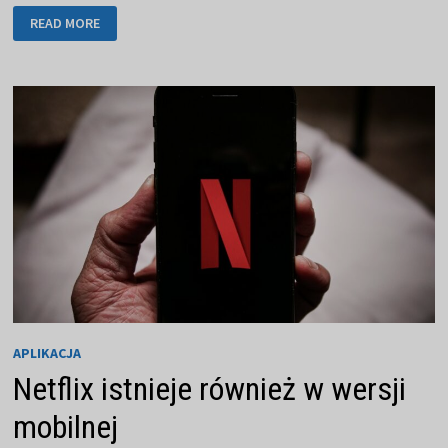
STREAMUJ
READ MORE
MUZYKĘ
ZE
SPOTIFY
NA
TELEFONIE
KOMÓRKOWYM
APLIKACJA
Netflix istnieje również w wersji
mobilnej