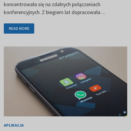
koncentrowała się na zdalnych połączeniach
konferencyjnych. Z biegiem lat dopracowała ...
POŁĄCZENIA
READ MORE
KONFERENCYJNE
ZA
POŚREDNICTWEM
APLIKACJI
ZOOM
APLIKACJA