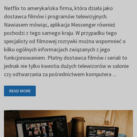
Netflix to amerykańska firma, która działa jako
dostawca filmów i programów telewizyjnych.
Nawiasem mówiąc, aplikacja Messenger również
pochodzi z tego samego kraju. W przypadku tego
specjalisty od filmowej rozrywki można wspomnieć o
kilku ogólnych informacjach związanych z jego
funkcjonowaniem. Płatny dostawca filmów i seriali to
jednak nie tylko kwestia dużych telewizorów w salonie
czy odtwarzania za pośrednictwem komputera ...
NETFLIX
READ MORE
ISTNIEJE
RÓWNIEŻ
W
WERSJI
MOBILNEJ