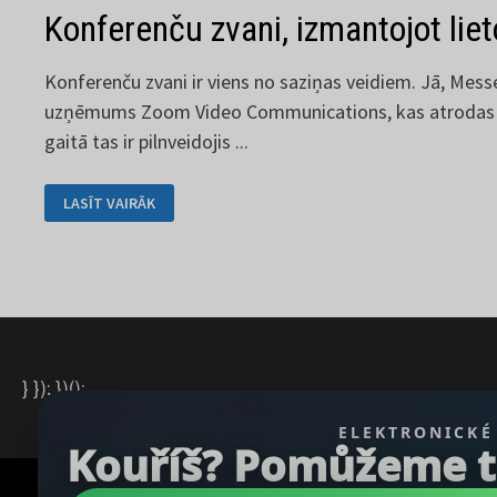
Konferenču zvani, izmantojot lie
Konferenču zvani ir viens no saziņas veidiem. Jā, Messen
uzņēmums Zoom Video Communications, kas atrodas Am
gaitā tas ir pilnveidojis ...
KONFERENČU
LASĪT VAIRĀK
ZVANI,
IZMANTOJOT
LIETOTNI
ZOOM
} }); })();
ELEKTRONICKÉ
Kouříš? Pomůžeme ti 
Autortiesības © 2026
REGBU.COM
.