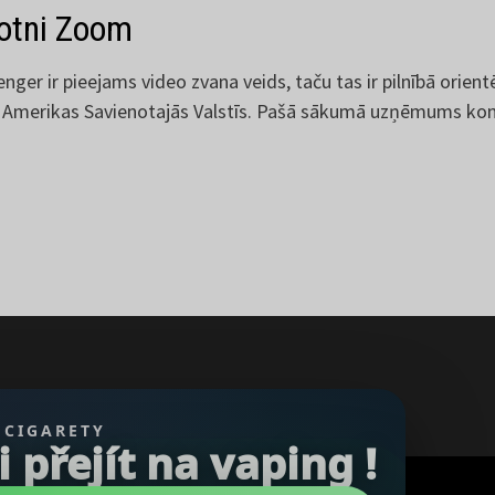
totni Zoom
ger ir pieejams video zvana veids, taču tas ir pilnībā orient
erikas Savienotajās Valstīs. Pašā sākumā uzņēmums konc
 CIGARETY
přejít na vaping !