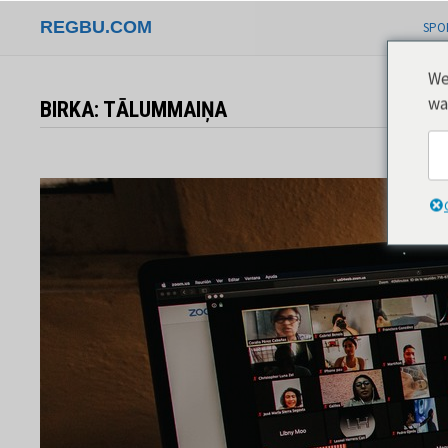
Pāriet
REGBU.COM
SPO
uz
saturu
We
wa
BIRKA:
TĀLUMMAIŅA