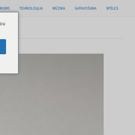
IKUMS
TEHNOLOĢIJA
MŪZIKA
GATAVOŠANA
SPĒLES
you