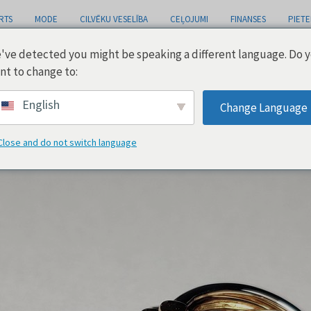
RTS
MODE
CILVĒKU VESELĪBA
CEĻOJUMI
FINANSES
PIETE
've detected you might be speaking a different language. Do 
nt to change to:
English
Change Language
Close and do not switch language