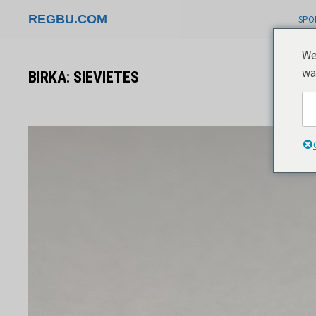
Pāriet
REGBU.COM
SPO
uz
saturu
We
wa
BIRKA:
SIEVIETES