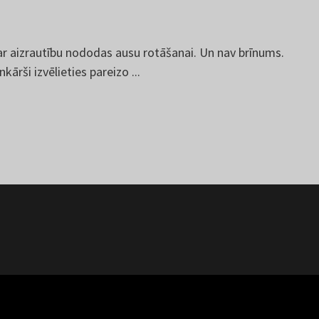
s ar aizrautību nododas ausu rotāšanai. Un nav brīnums.
ārši izvēlieties pareizo ...