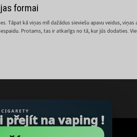
ejas formai
vietes. Tāpat kā viņas mīl dažādus sieviešu apavu veidus, viņa
spaidu. Protams, tas ir atkarīgs no tā, kur jūs dodaties. Vienk
 CIGARETY
přejít na vaping !