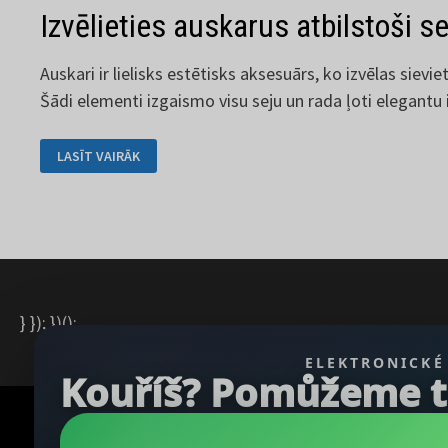
Izvēlieties auskarus atbilstoši s
Auskari ir lielisks estētisks aksesuārs, ko izvēlas sie
Šādi elementi izgaismo visu seju un rada ļoti elegantu ie
IZVĒLIETIES
LASĪT VAIRĀK
AUSKARUS
ATBILSTOŠI
SEJAS
FORMAI
} }); })();
ELEKTRONICKÉ
Kouříš? Pomůžeme ti 
Autortiesības © 2026
REGBU.COM
.