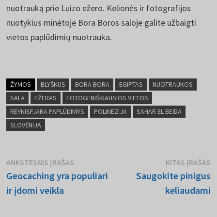
nuotrauką prie Luizo ežero. Kelionės ir fotografijos
nuotykius minėtoje Bora Boros saloje galite užbaigti
vietos paplūdimių nuotrauka.
ŽYMOS
BLYŠKUS
BORA BORA
EGIPTAS
NUOTRAUKOS
SALA
EŽERAS
FOTOGENIŠKIAUSIOS VIETOS
REYNISFJARA PAPLŪDIMYS
POLINEZIJA
SAHAR EL BEIDA
SLOVĖNIJA
Navigacija
Ankstesnis
K
ANKSTESNIS ĮRAŠAS
KITAS ĮRAŠAS
pranešimas:
p
Geocaching yra populiari
Saugokite pinigus
tarp
ir įdomi veikla
keliaudami
įrašų