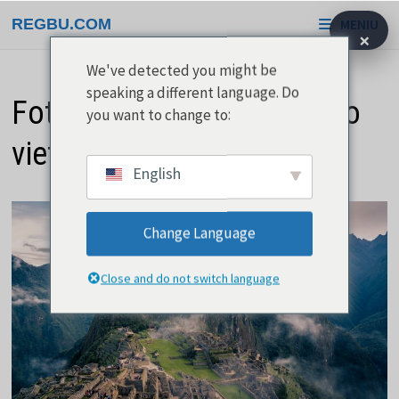
Pereiti
REGBU.COM
MENIU
prie
×
turinio
We've detected you might be
speaking a different language. Do
Fotogeniškiausios pasaulio
you want to change to:
vietos
English
Change Language
Close and do not switch language