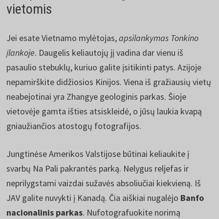
vietomis
Jei esate Vietnamo mylėtojas,
apsilankymas Tonkino
įlankoje
. Daugelis keliautojų jį vadina dar vienu iš
pasaulio stebuklų, kuriuo galite įsitikinti patys. Azijoje
nepamirškite didžiosios Kinijos. Viena iš gražiausių vietų
neabejotinai yra Zhangye geologinis parkas. Šioje
vietovėje gamta išties atsiskleidė, o jūsų laukia kvapą
gniaužiančios atostogų fotografijos.
Jungtinėse Amerikos Valstijose būtinai keliaukite į
svarbų Na Pali pakrantės parką. Nelygus reljefas ir
neprilygstami vaizdai sužavės absoliučiai kiekvieną. Iš
JAV galite nuvykti į Kanadą. Čia aiškiai nugalėjo
Banfo
nacionalinis parkas
. Nufotografuokite norimą