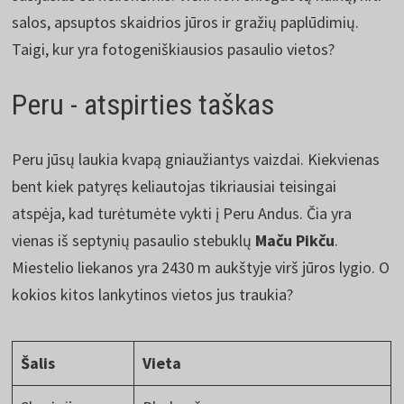
salos, apsuptos skaidrios jūros ir gražių paplūdimių.
Taigi, kur yra fotogeniškiausios pasaulio vietos?
Peru - atspirties taškas
Peru jūsų laukia kvapą gniaužiantys vaizdai. Kiekvienas
bent kiek patyręs keliautojas tikriausiai teisingai
atspėja, kad turėtumėte vykti į Peru Andus. Čia yra
vienas iš septynių pasaulio stebuklų
Maču Pikču
.
Miestelio liekanos yra 2430 m aukštyje virš jūros lygio. O
kokios kitos lankytinos vietos jus traukia?
Šalis
Vieta