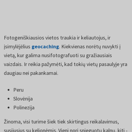
Fotogeniškiausios vietos traukia ir keliautojus, ir
įsimylėjėlius
geocaching
. Kiekvienas norėtų nuvykti į
vietą, kur galima nusifotografuoti su gražiausiais
vaizdais. Ir reikia pažymėti, kad tokių vietų pasaulyje yra
daugiau nei pakankamai.
Peru
Slovėnija
Polinezija
Žinoma, visi turime šiek tiek skirtingus reikalavimus,
susijusius su kelionėmis. Vieni nori snieguotų kalnų, kiti -