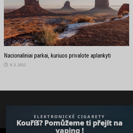
Nacionaliniai parkai, kuriuos privalote aplankyti
9. 3. 2022
} }); })();
ELEKTRONICKÉ CIGARETY
Kouříš? Pomůžeme ti přejít na
vaping !