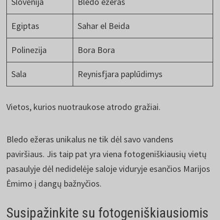
Slovėnija
Bledo ežeras
Egiptas
Sahar el Beida
Polinezija
Bora Bora
Sala
Reynisfjara paplūdimys
Vietos, kurios nuotraukose atrodo gražiai.
Bledo ežeras unikalus ne tik dėl savo vandens
paviršiaus. Jis taip pat yra viena fotogeniškiausių vietų
pasaulyje dėl nedidelėje saloje viduryje esančios Marijos
Ėmimo į dangų bažnyčios.
Susipažinkite su fotogeniškiausiomis