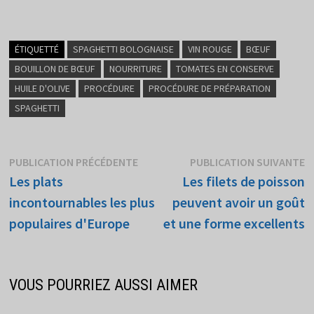
ÉTIQUETTÉ
SPAGHETTI BOLOGNAISE
VIN ROUGE
BŒUF
BOUILLON DE BŒUF
NOURRITURE
TOMATES EN CONSERVE
HUILE D'OLIVE
PROCÉDURE
PROCÉDURE DE PRÉPARATION
SPAGHETTI
Navigation
Publication
P
PUBLICATION PRÉCÉDENTE
PUBLICATION SUIVANTE
précédente :
su
Les plats
Les filets de poisson
de
incontournables les plus
peuvent avoir un goût
l’article
populaires d'Europe
et une forme excellents
VOUS POURRIEZ AUSSI AIMER