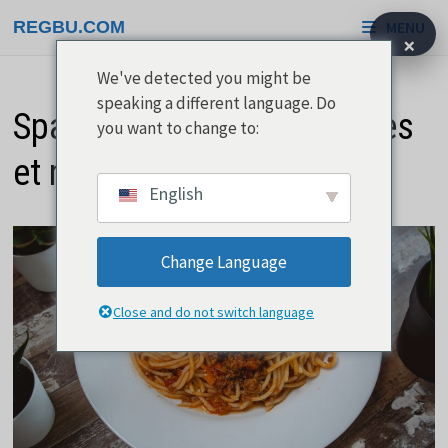
Passer
REGBU.COM
MENU
au
×
contenu
We've detected you might be
speaking a different language. Do
Spaghetti Bolognese faciles
you want to change to:
et rapides
English
Change Language
Close and do not switch language