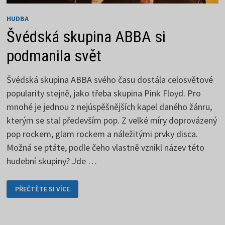
HUDBA
Švédská skupina ABBA si
podmanila svět
Švédská skupina ABBA svého času dostála celosvětové
popularity stejně, jako třeba skupina Pink Floyd. Pro
mnohé je jednou z nejúspěšnějších kapel daného žánru,
kterým se stal především pop. Z velké míry doprovázený
pop rockem, glam rockem a náležitými prvky disca.
Možná se ptáte, podle čeho vlastně vznikl název této
hudební skupiny? Jde …
ŠVÉDSKÁ
PŘEČTĚTE SI VÍCE
SKUPINA
ABBA
SI
PODMANILA
SVĚT