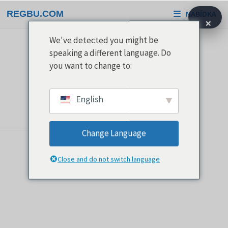
Přeskočit
REGBU.COM
NABÍDKA
na
×
obsah
We've detected you might be
speaking a different language. Do
you want to change to:
English
Change Language
Close and do not switch language