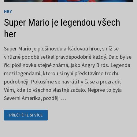
HRY
Super Mario je legendou všech
her
Super Mario je plošinovou arkádovou hrou, s níž se
v různé podobě setkal pravděpodobně každý. Dalo by se
říci plošinovka stejně známá, jako Angry Birds. Legenda
mezi legendami, kterou si nyní představíme trochu
podrobněji. Pokusíme se navrátit v čase a prozradit
Vám, kde to všechno vlastně začalo. Nejprve to byla
Severní Amerika, později …
SUPER
PŘEČTĚTE SI VÍCE
MARIO
JE
LEGENDOU
VŠECH
HER