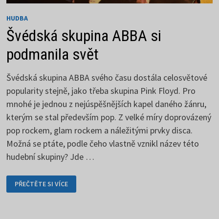
HUDBA
Švédská skupina ABBA si
podmanila svět
Švédská skupina ABBA svého času dostála celosvětové
popularity stejně, jako třeba skupina Pink Floyd. Pro
mnohé je jednou z nejúspěšnějších kapel daného žánru,
kterým se stal především pop. Z velké míry doprovázený
pop rockem, glam rockem a náležitými prvky disca.
Možná se ptáte, podle čeho vlastně vznikl název této
hudební skupiny? Jde …
ŠVÉDSKÁ
PŘEČTĚTE SI VÍCE
SKUPINA
ABBA
SI
PODMANILA
SVĚT