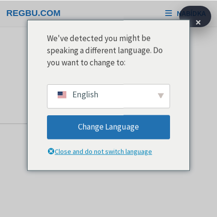
Přeskočit
REGBU.COM
NABÍDKA
na
×
obsah
We've detected you might be
speaking a different language. Do
you want to change to:
English
Change Language
Close and do not switch language