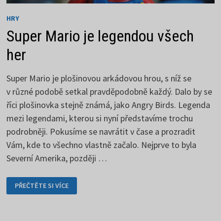
HRY
Super Mario je legendou všech
her
Super Mario je plošinovou arkádovou hrou, s níž se
v různé podobě setkal pravděpodobně každý. Dalo by se
říci plošinovka stejně známá, jako Angry Birds. Legenda
mezi legendami, kterou si nyní představíme trochu
podrobněji. Pokusíme se navrátit v čase a prozradit
Vám, kde to všechno vlastně začalo. Nejprve to byla
Severní Amerika, později …
SUPER
PŘEČTĚTE SI VÍCE
MARIO
JE
LEGENDOU
VŠECH
HER