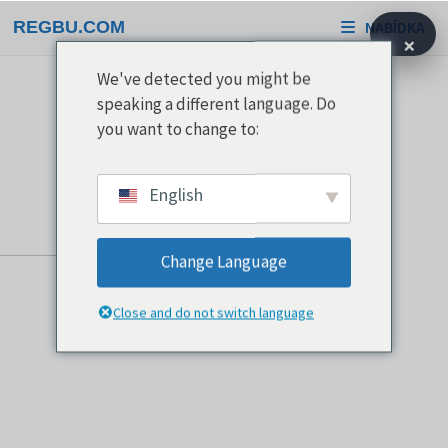
Přeskočit
REGBU.COM
NABÍDKA
na
×
obsah
We've detected you might be
speaking a different language. Do
you want to change to:
English
Change Language
Close and do not switch language