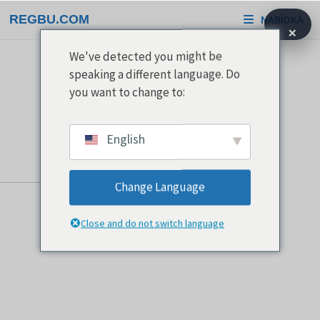
Přeskočit
REGBU.COM
NABÍDKA
na
×
obsah
We've detected you might be
speaking a different language. Do
you want to change to:
English
Change Language
Close and do not switch language