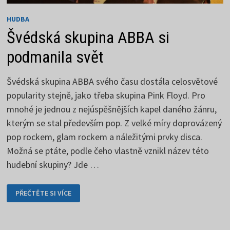
HUDBA
Švédská skupina ABBA si
podmanila svět
Švédská skupina ABBA svého času dostála celosvětové
popularity stejně, jako třeba skupina Pink Floyd. Pro
mnohé je jednou z nejúspěšnějších kapel daného žánru,
kterým se stal především pop. Z velké míry doprovázený
pop rockem, glam rockem a náležitými prvky disca.
Možná se ptáte, podle čeho vlastně vznikl název této
hudební skupiny? Jde …
ŠVÉDSKÁ
PŘEČTĚTE SI VÍCE
SKUPINA
ABBA
SI
PODMANILA
SVĚT