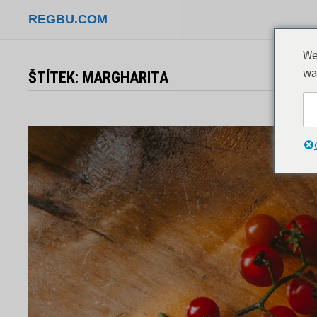
Přeskočit
REGBU.COM
na
obsah
We
wa
ŠTÍTEK:
MARGHARITA