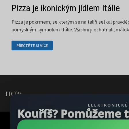
Pizza je ikonickým jídlem Itálie
Pizza je pokrmem, se kterým se na talíři setkal pravdě
pomyslným symbolem Itálie. Všichni ji ochutnali, málo
PIZZA
PŘEČTĚTE SI VÍCE
JE
IKONICKÝM
JÍDLEM
ITÁLIE
} }); })();
ELEKTRONICKÉ
Kouříš? Pomůžeme ti 
Copyright © 2026
REGBU.COM
.