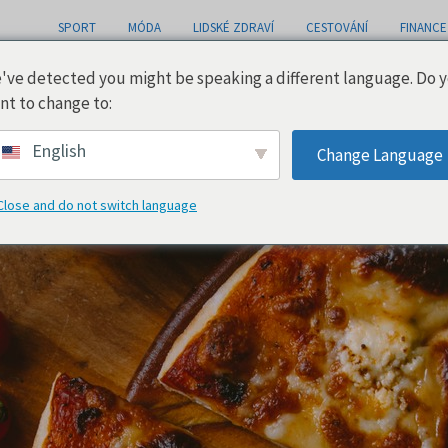
SPORT
MÓDA
LIDSKÉ ZDRAVÍ
CESTOVÁNÍ
FINANCE
've detected you might be speaking a different language. Do 
nt to change to:
English
Change Language
Close and do not switch language