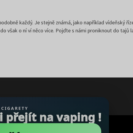
podobně každý. Je stejně známá, jako například vídeňský říz
kdo však o ní ví něco více. Pojďte s námi proniknout do taj
 CIGARETY
přejít na vaping !