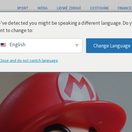
SPORT
MÓDA
LIDSKÉ ZDRAVÍ
CESTOVÁNÍ
FINANCE
've detected you might be speaking a different language. Do 
nt to change to:
English
Change Language
Close and do not switch language