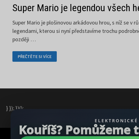
Super Mario je legendou všech h
Super Mario je plošinovou arkádovou hrou, s níž se v 
legendami, kterou si nyní představíme trochu podrobněj
později …
SUPER
PŘEČTĚTE SI VÍCE
MARIO
JE
LEGENDOU
VŠECH
HER
} }); })();
ELEKTRONICKÉ
Kouříš? Pomůžeme ti 
Copyright © 2026
REGBU.COM
.