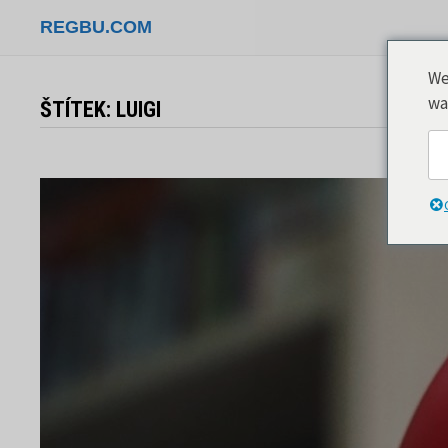
Přeskočit
REGBU.COM
na
obsah
We
wa
ŠTÍTEK:
LUIGI