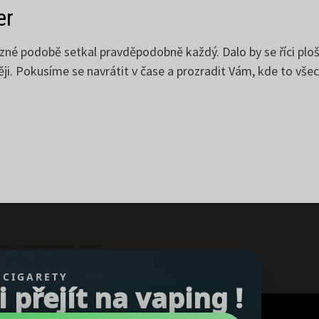
er
různé podobě setkal pravděpodobně každý. Dalo by se říci pl
i. Pokusíme se navrátit v čase a prozradit Vám, kde to všec
 CIGARETY
přejít na vaping !