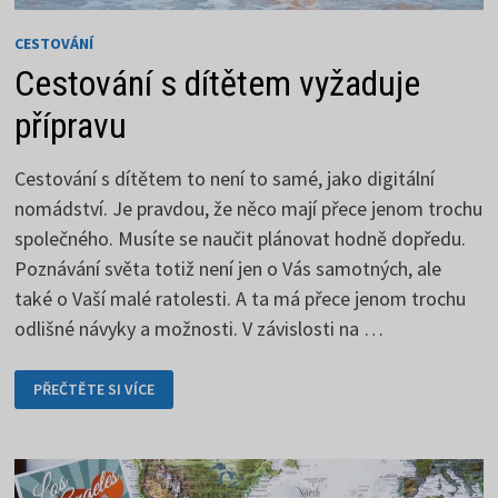
CESTOVÁNÍ
Cestování s dítětem vyžaduje
přípravu
Cestování s dítětem to není to samé, jako digitální
nomádství. Je pravdou, že něco mají přece jenom trochu
společného. Musíte se naučit plánovat hodně dopředu.
Poznávání světa totiž není jen o Vás samotných, ale
také o Vaší malé ratolesti. A ta má přece jenom trochu
odlišné návyky a možnosti. V závislosti na …
CESTOVÁNÍ
PŘEČTĚTE SI VÍCE
S
DÍTĚTEM
VYŽADUJE
PŘÍPRAVU