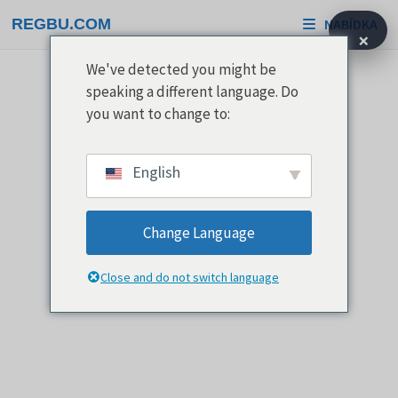
Přeskočit
REGBU.COM
NABÍDKA
na
×
obsah
We've detected you might be
speaking a different language. Do
you want to change to:
English
Change Language
Close and do not switch language