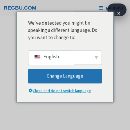
Přeskočit
REGBU.COM
NABÍDKA
na
×
obsah
We've detected you might be
speaking a different language. Do
you want to change to:
English
Change Language
Close and do not switch language