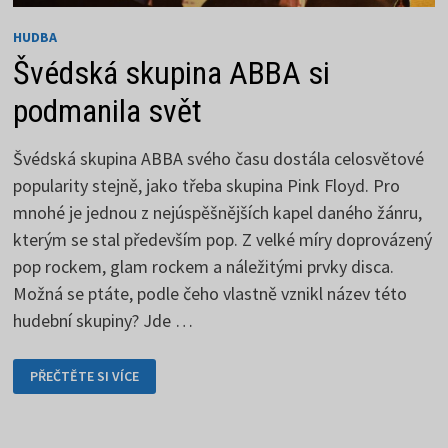
HUDBA
Švédská skupina ABBA si
podmanila svět
Švédská skupina ABBA svého času dostála celosvětové
popularity stejně, jako třeba skupina Pink Floyd. Pro
mnohé je jednou z nejúspěšnějších kapel daného žánru,
kterým se stal především pop. Z velké míry doprovázený
pop rockem, glam rockem a náležitými prvky disca.
Možná se ptáte, podle čeho vlastně vznikl název této
hudební skupiny? Jde …
ŠVÉDSKÁ
PŘEČTĚTE SI VÍCE
SKUPINA
ABBA
SI
PODMANILA
SVĚT