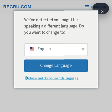
Přeskočit
REGBU.COM
NABÍDKA
na
×
obsah
We've detected you might be
speaking a different language. Do
you want to change to:
English
Change Language
Close and do not switch language