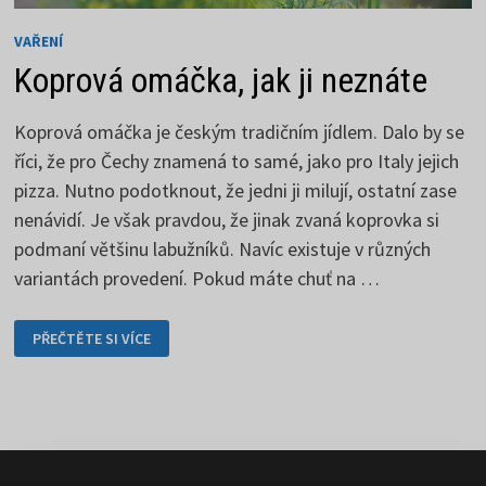
VAŘENÍ
Koprová omáčka, jak ji neznáte
Koprová omáčka je českým tradičním jídlem. Dalo by se
říci, že pro Čechy znamená to samé, jako pro Italy jejich
pizza. Nutno podotknout, že jedni ji milují, ostatní zase
nenávidí. Je však pravdou, že jinak zvaná koprovka si
podmaní většinu labužníků. Navíc existuje v různých
variantách provedení. Pokud máte chuť na …
KOPROVÁ
PŘEČTĚTE SI VÍCE
OMÁČKA,
JAK
JI
NEZNÁTE